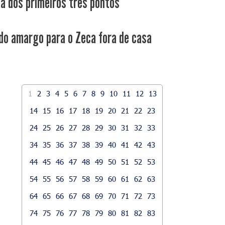
ca dos primeiros três pontos
do amargo para o Zeca fora de casa
1
2
3
4
5
6
7
8
9
10
11
12
13
14
15
16
17
18
19
20
21
22
23
24
25
26
27
28
29
30
31
32
33
34
35
36
37
38
39
40
41
42
43
44
45
46
47
48
49
50
51
52
53
54
55
56
57
58
59
60
61
62
63
64
65
66
67
68
69
70
71
72
73
74
75
76
77
78
79
80
81
82
83