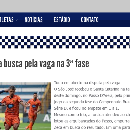
TLETAS
NOTÍCIAS
ESTÁDIO
CONTATO
a busca pela vaga na 3ª fase
Tudo em aberto na disputa pela vaga
O São José recebeu o Santa Catarina na ta
deste domingo, no Passo D’Areia, pelo pri
jogo da segunda fase do Campeonato Brasi
Série D, e ficou no empate em 1 a 1.
Mesmo com o frio, a torcida atendeu ao 
lotou as arquibancadas do Passo, empurr
Zeca em busca do resultado. Em uma part