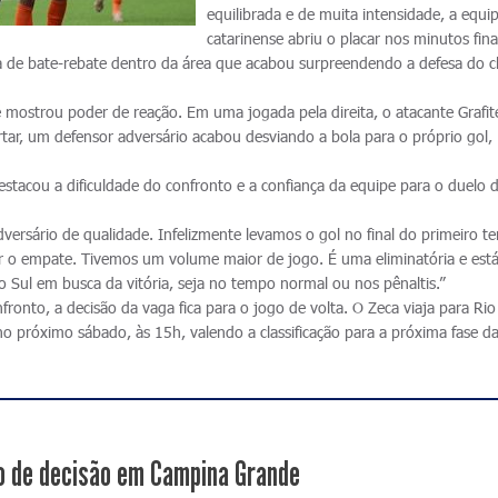
equilibrada e de muita intensidade, a equi
catarinense abriu o placar nos minutos fina
a de bate-rebate dentro da área que acabou surpreendendo a defesa do c
é mostrou poder de reação. Em uma jogada pela direita, o atacante Grafit
ortar, um defensor adversário acabou desviando a bola para o próprio gol,
destacou a dificuldade do confronto e a confiança da equipe para o duelo d
adversário de qualidade. Infelizmente levamos o gol no final do primeiro t
r o empate. Tivemos um volume maior de jogo. É uma eliminatória e est
 Sul em busca da vitória, seja no tempo normal ou nos pênaltis.”
ronto, a decisão da vaga fica para o jogo de volta. O Zeca viaja para Rio
o próximo sábado, às 15h, valendo a classificação para a próxima fase da
 de decisão em Campina Grande