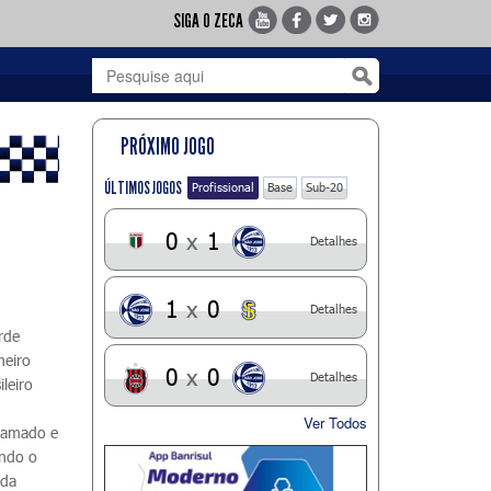
SIGA O ZECA
PRÓXIMO JOGO
ÚLTIMOS JOGOS
Profissional
Base
Sub-20
0
x
1
Detalhes
1
x
0
Detalhes
rde
meiro
0
x
0
Detalhes
leiro
Ver Todos
chamado e
ando o
ida