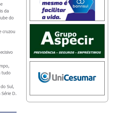
pe
is da
lube do
e cruzou
ecisivo
empo,
á tudo
 do Sul,
 Série D.