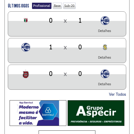
ÚLTIMOS JOGOS
Profissional
Base
Sub-20
0
x
1
Detalhes
1
x
0
Detalhes
0
x
0
Detalhes
Ver Todos