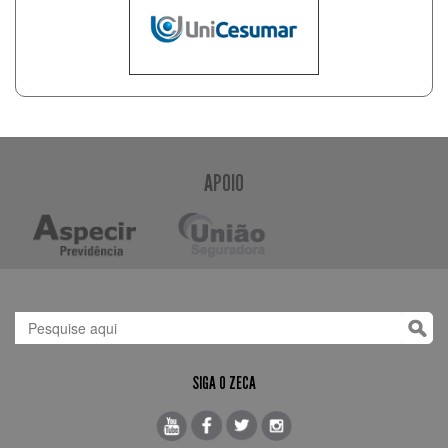
APOIO
SIGA O ZECA