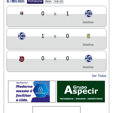
ÚLTIMOS JOGOS
Profissional
Base
Sub-20
0
x
1
Detalhes
1
x
0
Detalhes
0
x
0
Detalhes
Ver Todos