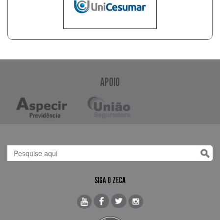
APOIO
SIGA O ZECA