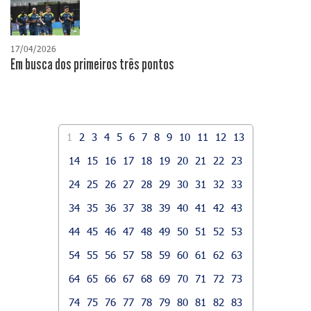
17/04/2026
​Em busca dos primeiros três pontos
1
2
3
4
5
6
7
8
9
10
11
12
13
14
15
16
17
18
19
20
21
22
23
24
25
26
27
28
29
30
31
32
33
34
35
36
37
38
39
40
41
42
43
44
45
46
47
48
49
50
51
52
53
54
55
56
57
58
59
60
61
62
63
64
65
66
67
68
69
70
71
72
73
74
75
76
77
78
79
80
81
82
83