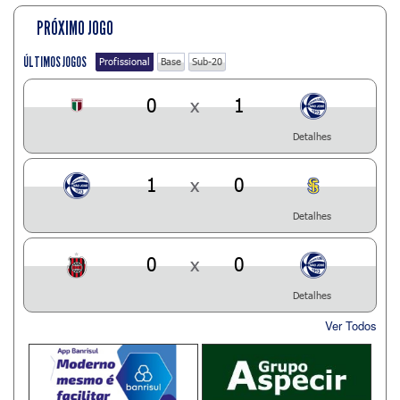
PRÓXIMO JOGO
ÚLTIMOS JOGOS
Profissional
Base
Sub-20
0
x
1
Detalhes
1
x
0
Detalhes
0
x
0
Detalhes
Ver Todos