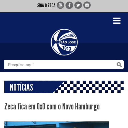
SIGA O ZECA
Toggle
navigati
NOTÍCIAS
Zeca fica em 0x0 com o Novo Hamburgo