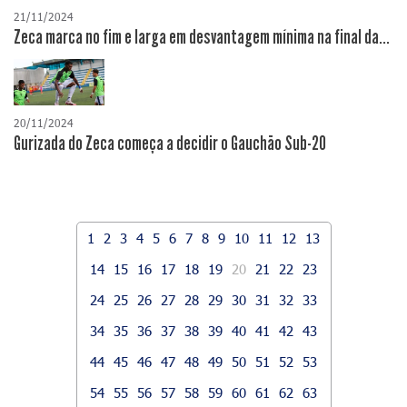
21/11/2024
Zeca marca no fim e larga em desvantagem mínima na final da...
20/11/2024
Gurizada do Zeca começa a decidir o Gauchão Sub-20
1
2
3
4
5
6
7
8
9
10
11
12
13
14
15
16
17
18
19
20
21
22
23
24
25
26
27
28
29
30
31
32
33
34
35
36
37
38
39
40
41
42
43
44
45
46
47
48
49
50
51
52
53
54
55
56
57
58
59
60
61
62
63