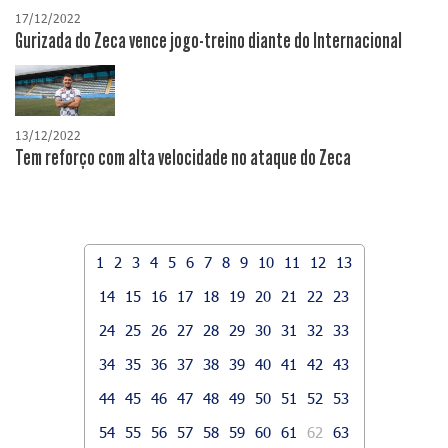
17/12/2022
Gurizada do Zeca vence jogo-treino diante do Internacional
13/12/2022
Tem reforço com alta velocidade no ataque do Zeca
1
2
3
4
5
6
7
8
9
10
11
12
13
14
15
16
17
18
19
20
21
22
23
24
25
26
27
28
29
30
31
32
33
34
35
36
37
38
39
40
41
42
43
44
45
46
47
48
49
50
51
52
53
54
55
56
57
58
59
60
61
62
63