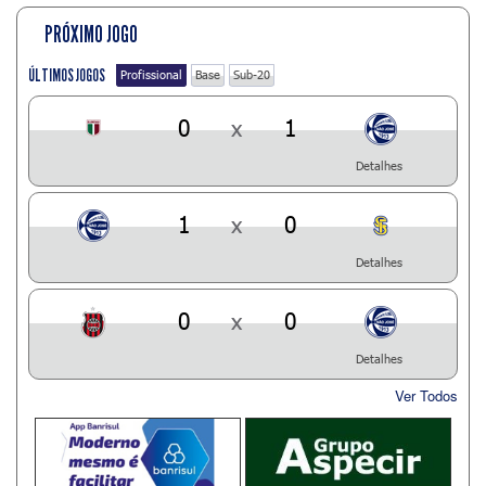
PRÓXIMO JOGO
ÚLTIMOS JOGOS
Profissional
Base
Sub-20
0
x
1
Detalhes
1
x
0
Detalhes
0
x
0
Detalhes
Ver Todos