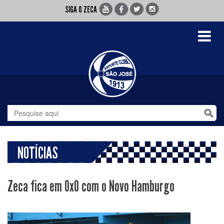
SIGA O ZECA
Toggle
navigati
NOTÍCIAS
Zeca fica em 0x0 com o Novo Hamburgo