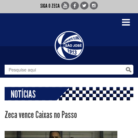
SIGA O ZECA
Toggle
navigati
NOTÍCIAS
Zeca vence Caixas no Passo