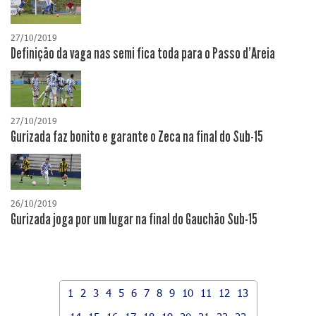
27/10/2019
Definição da vaga nas semi fica toda para o Passo d'Areia
27/10/2019
Gurizada faz bonito e garante o Zeca na final do Sub-15
26/10/2019
Gurizada joga por um lugar na final do Gauchão Sub-15
1
2
3
4
5
6
7
8
9
10
11
12
13