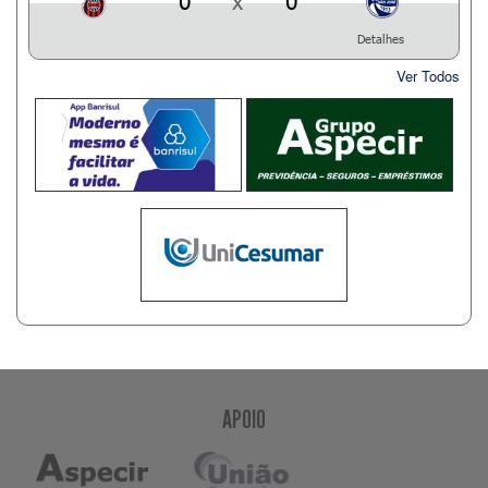
0
x
0
Detalhes
Ver Todos
APOIO