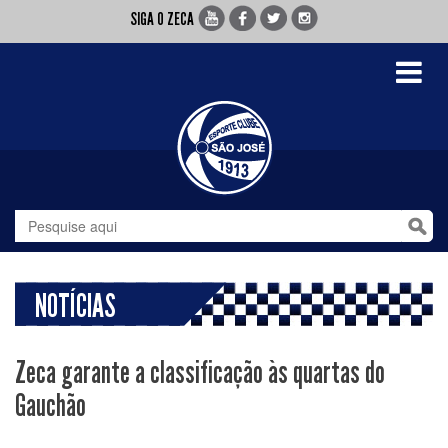
SIGA O ZECA
Toggle
navigati
NOTÍCIAS
Zeca garante a classificação às quartas do
Gauchão