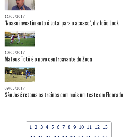
11/05/2017
"Nosso investimento é total para o acesso", diz João Lock
10/05/2017
Mateus Totô é o novo centroavante do Zeca
09/05/2017
São José retoma os treinos com mais um teste em Eldorado
1
2
3
4
5
6
7
8
9
10
11
12
13