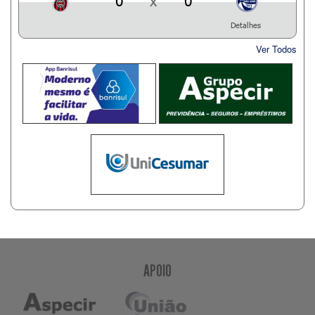
0
x
0
Detalhes
Ver Todos
APOIO