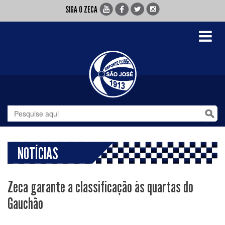
SIGA O ZECA
Toggle
navigati
NOTÍCIAS
Zeca garante a classificação às quartas do
Gauchão