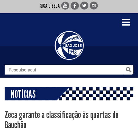
SIGA O ZECA
Toggle
navigati
NOTÍCIAS
Zeca garante a classificação às quartas do
Gauchão