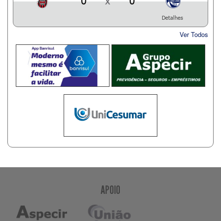
0
x
0
Detalhes
Ver Todos
APOIO