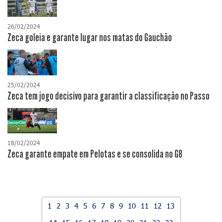
26/02/2024
Zeca goleia e garante lugar nos matas do Gauchão
25/02/2024
Zeca tem jogo decisivo para garantir a classificação no Passo
18/02/2024
Zeca garante empate em Pelotas e se consolida no G8
1
2
3
4
5
6
7
8
9
10
11
12
13