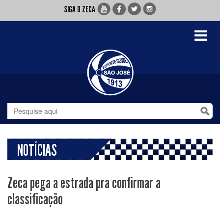
SIGA O ZECA
Toggle
navigati
NOTÍCIAS
Zeca pega a estrada pra confirmar a
classificação