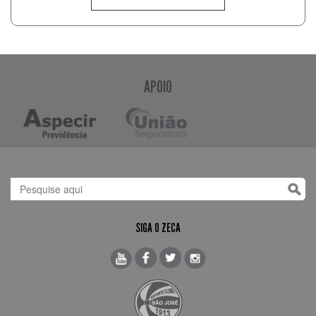
APOIO
SIGA O ZECA