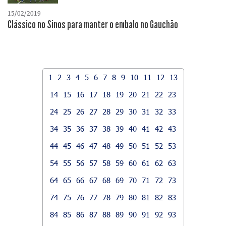
15/02/2019
Clássico no Sinos para manter o embalo no Gauchão
1
2
3
4
5
6
7
8
9
10
11
12
13
14
15
16
17
18
19
20
21
22
23
24
25
26
27
28
29
30
31
32
33
34
35
36
37
38
39
40
41
42
43
44
45
46
47
48
49
50
51
52
53
54
55
56
57
58
59
60
61
62
63
64
65
66
67
68
69
70
71
72
73
74
75
76
77
78
79
80
81
82
83
84
85
86
87
88
89
90
91
92
93