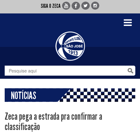
SIGA O ZECA
Toggle
navigati
NOTÍCIAS
Zeca pega a estrada pra confirmar a
classificação