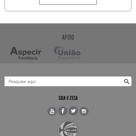
APOIO
SIGA O ZECA