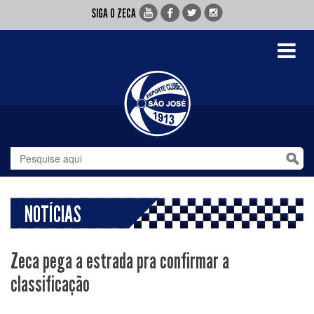
SIGA O ZECA
Toggle
navigati
NOTÍCIAS
Zeca pega a estrada pra confirmar a
classificação