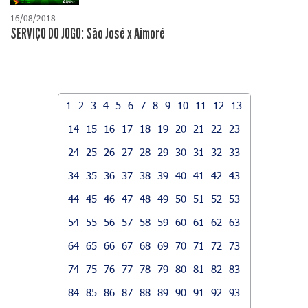
16/08/2018
SERVIÇO DO JOGO: São José x Aimoré
1
2
3
4
5
6
7
8
9
10
11
12
13
14
15
16
17
18
19
20
21
22
23
24
25
26
27
28
29
30
31
32
33
34
35
36
37
38
39
40
41
42
43
44
45
46
47
48
49
50
51
52
53
54
55
56
57
58
59
60
61
62
63
64
65
66
67
68
69
70
71
72
73
74
75
76
77
78
79
80
81
82
83
84
85
86
87
88
89
90
91
92
93