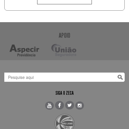
APOIO
SIGA O ZECA