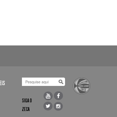
EIS
SIGA O
ZECA