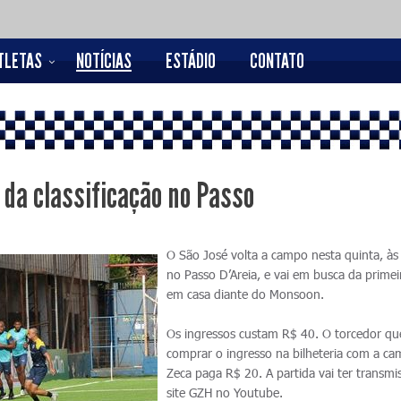
TLETAS
NOTÍCIAS
ESTÁDIO
CONTATO
 da classificação no Passo
O São José volta a campo nesta quinta, à
no Passo D’Areia, e vai em busca da primeir
em casa diante do Monsoon.
Os ingressos custam R$ 40. O torcedor qu
comprar o ingresso na bilheteria com a ca
Zeca paga R$ 20. A partida vai ter transmi
site GZH no Youtube.