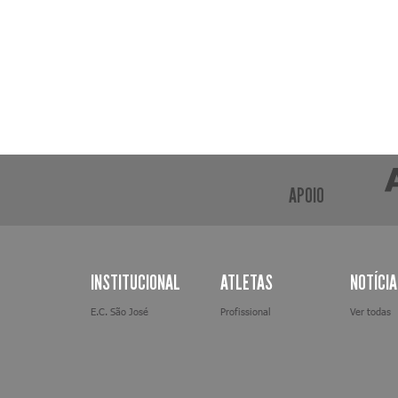
APOIO
INSTITUCIONAL
ATLETAS
NOTÍCI
E.C. São José
Profissional
Ver todas