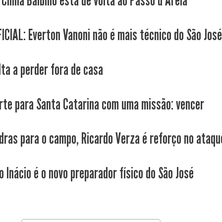
 China Balbino está de volta ao Passo d'Areia
ICIAL: Everton Vanoni não é mais técnico do São Jos
lta a perder fora de casa
rte para Santa Catarina com uma missão: vencer
dras para o campo, Ricardo Verza é reforço no ataque
o Inácio é o novo preparador físico do São José