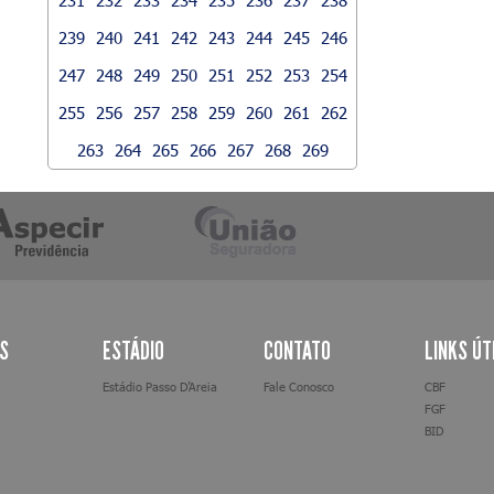
239
240
241
242
243
244
245
246
247
248
249
250
251
252
253
254
255
256
257
258
259
260
261
262
263
264
265
266
267
268
269
AS
ESTÁDIO
CONTATO
LINKS ÚT
Estádio Passo D’Areia
Fale Conosco
CBF
FGF
BID