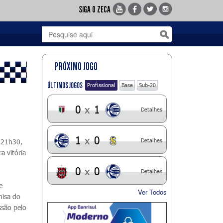
SIGA O ZECA
PRÓXIMO JOGO
ÚLTIMOS JOGOS
Profissional
Base
Sub-20
0
x
1
Detalhes
1
x
0
Detalhes
s 21h30,
a vitória
0
x
0
Detalhes
e
Ver Todos
misa do
ssão pelo