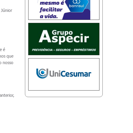
 Júnior
e é
mos que
 o nosso
nterior,