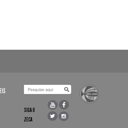
EIS
SIGA O
ZECA