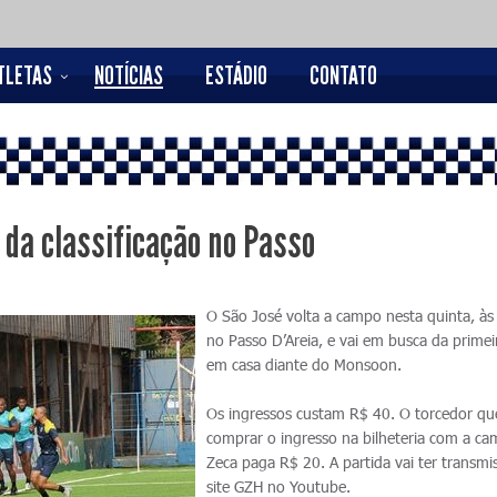
TLETAS
NOTÍCIAS
ESTÁDIO
CONTATO
 da classificação no Passo
O São José volta a campo nesta quinta, à
no Passo D’Areia, e vai em busca da primeir
em casa diante do Monsoon.
Os ingressos custam R$ 40. O torcedor qu
comprar o ingresso na bilheteria com a ca
Zeca paga R$ 20. A partida vai ter transmi
site GZH no Youtube.