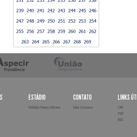
239
240
241
242
243
244
245
246
247
248
249
250
251
252
253
254
255
256
257
258
259
260
261
262
263
264
265
266
267
268
269
AS
ESTÁDIO
CONTATO
LINKS ÚT
Estádio Passo D’Areia
Fale Conosco
CBF
FGF
BID