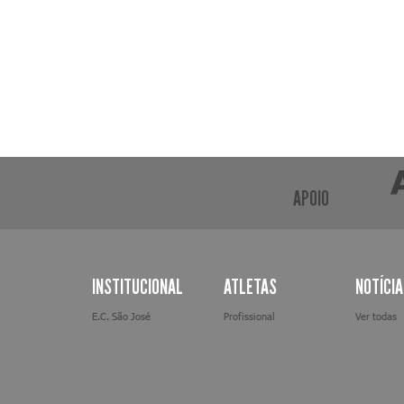
APOIO
INSTITUCIONAL
ATLETAS
NOTÍCI
E.C. São José
Profissional
Ver todas