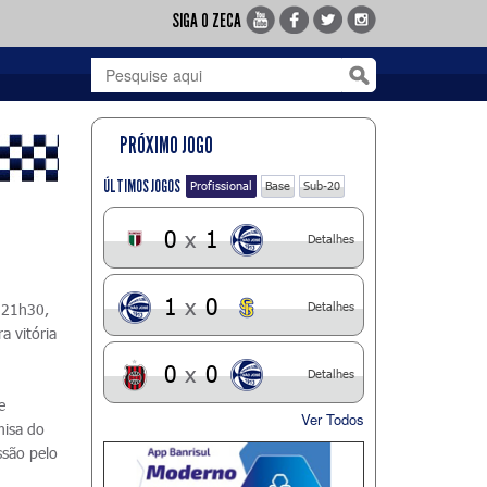
SIGA O ZECA
PRÓXIMO JOGO
ÚLTIMOS JOGOS
Profissional
Base
Sub-20
0
x
1
Detalhes
1
x
0
Detalhes
s 21h30,
a vitória
0
x
0
Detalhes
e
Ver Todos
misa do
ssão pelo