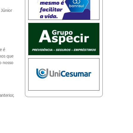
 Júnior
e é
mos que
 o nosso
nterior,