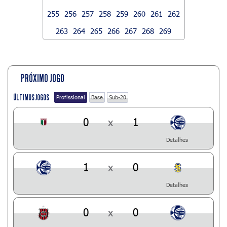
255
256
257
258
259
260
261
262
263
264
265
266
267
268
269
PRÓXIMO JOGO
ÚLTIMOS JOGOS
Profissional
Base
Sub-20
0
x
1
Detalhes
1
x
0
Detalhes
0
x
0