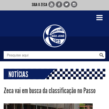
SIGA O ZECA
Toggle
navigati
NOTÍCIAS
Zeca vai em busca da classificação no Passo