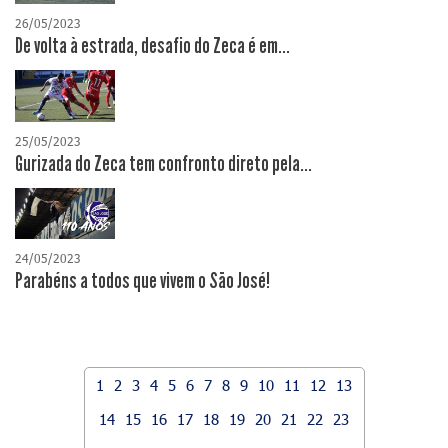
26/05/2023
De volta à estrada, desafio do Zeca é em...
25/05/2023
Gurizada do Zeca tem confronto direto pela...
24/05/2023
Parabéns a todos que vivem o São José!
1
2
3
4
5
6
7
8
9
10
11
12
13
14
15
16
17
18
19
20
21
22
23