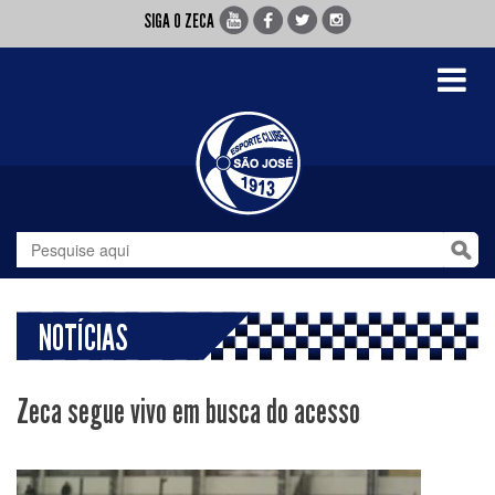
SIGA O ZECA
Toggle
navigati
NOTÍCIAS
Zeca segue vivo em busca do acesso