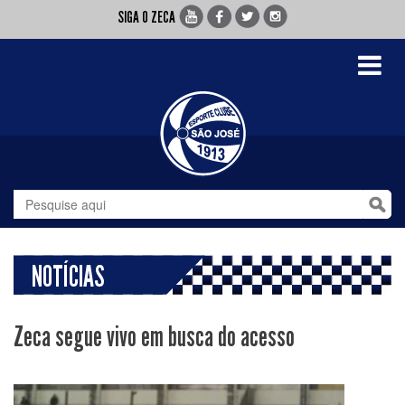
SIGA O ZECA
Toggle
navigati
NOTÍCIAS
Zeca segue vivo em busca do acesso