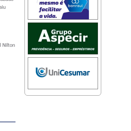
aiu
 Nilton