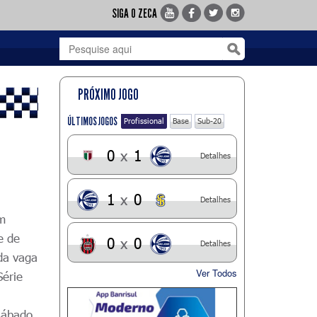
SIGA O ZECA
PRÓXIMO JOGO
ÚLTIMOS JOGOS
Profissional
Base
Sub-20
0
x
1
Detalhes
1
x
0
Detalhes
em
de de
0
x
0
Detalhes
da vaga
Ver Todos
Série
 sábado