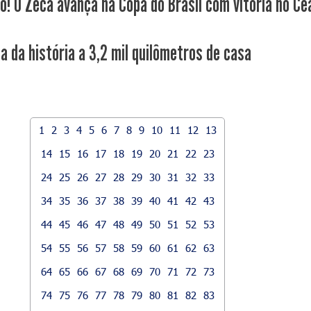
co! O Zeca avança na Copa do Brasil com vitória no Ce
a da história a 3,2 mil quilômetros de casa
1
2
3
4
5
6
7
8
9
10
11
12
13
14
15
16
17
18
19
20
21
22
23
24
25
26
27
28
29
30
31
32
33
34
35
36
37
38
39
40
41
42
43
44
45
46
47
48
49
50
51
52
53
54
55
56
57
58
59
60
61
62
63
64
65
66
67
68
69
70
71
72
73
74
75
76
77
78
79
80
81
82
83