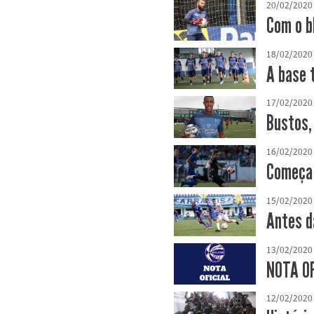
20/02/2020
Com o b
18/02/2020
A base 
17/02/2020
Bustos,
16/02/2020
Começa 
15/02/2020
Antes d
13/02/2020
NOTA OF
12/02/2020