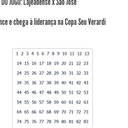
 DO JOGO: Lajeadense x São José
nce e chega à liderança na Copa Seu Verardi
1
2
3
4
5
6
7
8
9
10
11
12
13
14
15
16
17
18
19
20
21
22
23
24
25
26
27
28
29
30
31
32
33
34
35
36
37
38
39
40
41
42
43
44
45
46
47
48
49
50
51
52
53
54
55
56
57
58
59
60
61
62
63
64
65
66
67
68
69
70
71
72
73
74
75
76
77
78
79
80
81
82
83