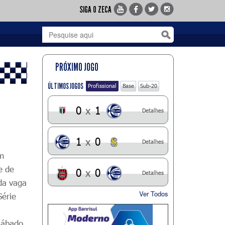
SIGA O ZECA
PRÓXIMO JOGO
ÚLTIMOS JOGOS
Profissional
Base
Sub-20
0
x
1
Detalhes
1
x
0
Detalhes
em
de de
0
x
0
Detalhes
da vaga
Ver Todos
Série
 sábado