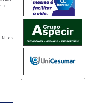
aiu
 Nilton