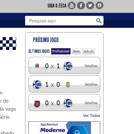
SIGA O ZECA
PRÓXIMO JOGO
ÚLTIMOS JOGOS
Profissional
Base
Sub-20
0
x
1
Detalhes
1
x
0
Detalhes
em
de de
0
x
0
Detalhes
da vaga
Ver Todos
Série
 sábado