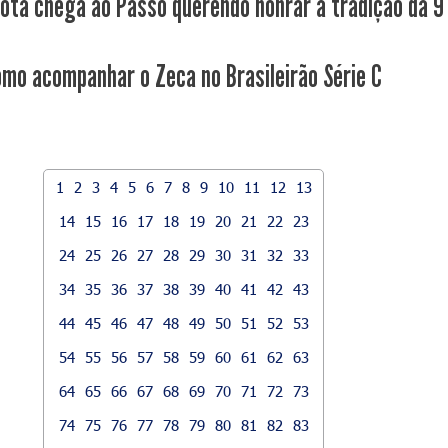
ota chega ao Passo querendo honrar a tradição da 9
omo acompanhar o Zeca no Brasileirão Série C
1
2
3
4
5
6
7
8
9
10
11
12
13
14
15
16
17
18
19
20
21
22
23
24
25
26
27
28
29
30
31
32
33
34
35
36
37
38
39
40
41
42
43
44
45
46
47
48
49
50
51
52
53
54
55
56
57
58
59
60
61
62
63
64
65
66
67
68
69
70
71
72
73
74
75
76
77
78
79
80
81
82
83