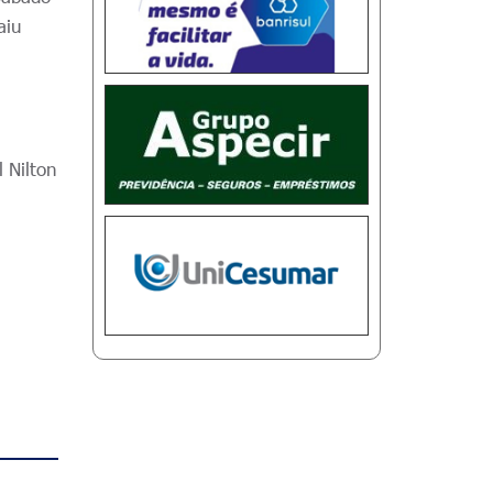
aiu
 Nilton