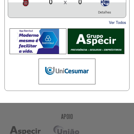
0
x
0
Detalhes
Ver Todos
APOIO