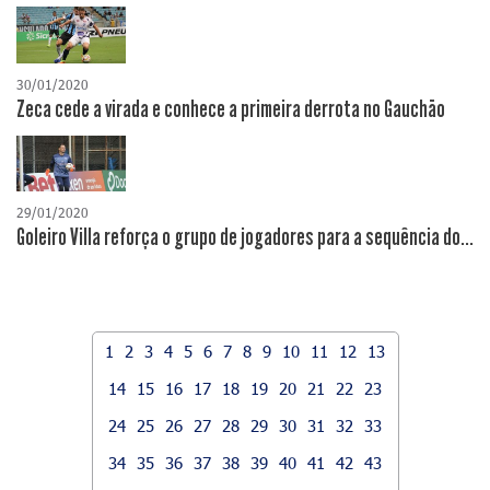
30/01/2020
Zeca cede a virada e conhece a primeira derrota no Gauchão
29/01/2020
Goleiro Villa reforça o grupo de jogadores para a sequência do...
1
2
3
4
5
6
7
8
9
10
11
12
13
14
15
16
17
18
19
20
21
22
23
24
25
26
27
28
29
30
31
32
33
34
35
36
37
38
39
40
41
42
43