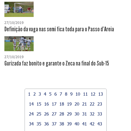
27/10/2019
Definição da vaga nas semi fica toda para o Passo d'Areia
27/10/2019
Gurizada faz bonito e garante o Zeca na final do Sub-15
1
2
3
4
5
6
7
8
9
10
11
12
13
14
15
16
17
18
19
20
21
22
23
24
25
26
27
28
29
30
31
32
33
34
35
36
37
38
39
40
41
42
43