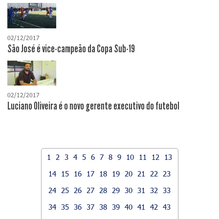
02/12/2017
São José é vice-campeão da Copa Sub-19
02/12/2017
Luciano Oliveira é o novo gerente executivo do futebol
1
2
3
4
5
6
7
8
9
10
11
12
13
14
15
16
17
18
19
20
21
22
23
24
25
26
27
28
29
30
31
32
33
34
35
36
37
38
39
40
41
42
43