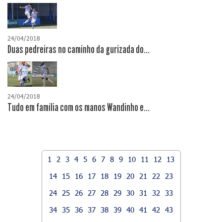
24/04/2018
Duas pedreiras no caminho da gurizada do...
24/04/2018
Tudo em família com os manos Wandinho e...
1
2
3
4
5
6
7
8
9
10
11
12
13
14
15
16
17
18
19
20
21
22
23
24
25
26
27
28
29
30
31
32
33
34
35
36
37
38
39
40
41
42
43