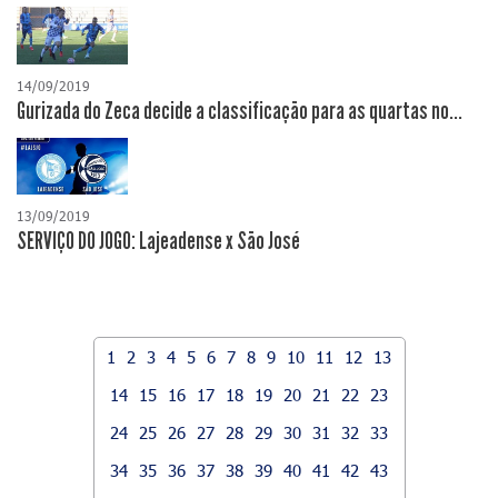
14/09/2019
Gurizada do Zeca decide a classificação para as quartas no...
13/09/2019
SERVIÇO DO JOGO: Lajeadense x São José
1
2
3
4
5
6
7
8
9
10
11
12
13
14
15
16
17
18
19
20
21
22
23
24
25
26
27
28
29
30
31
32
33
34
35
36
37
38
39
40
41
42
43