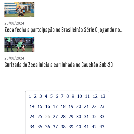
23/08/2024
Zeca fecha a partcipação no Brasileirão Série C jogando no...
23/08/2024
Gurizada do Zeca inicia a caminhada no Gauchão Sub-20
1
2
3
4
5
6
7
8
9
10
11
12
13
14
15
16
17
18
19
20
21
22
23
24
25
26
27
28
29
30
31
32
33
34
35
36
37
38
39
40
41
42
43