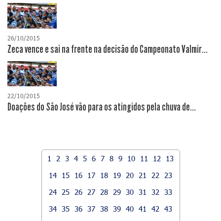
26/10/2015
Zeca vence e sai na frente na decisão do Campeonato Valmir...
22/10/2015
Doações do São José vão para os atingidos pela chuva de...
1
2
3
4
5
6
7
8
9
10
11
12
13
14
15
16
17
18
19
20
21
22
23
24
25
26
27
28
29
30
31
32
33
34
35
36
37
38
39
40
41
42
43