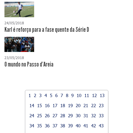
24/05/2018
Karl é reforço para a fase quente da Série D
23/05/2018
O mundo no Passo d'Areia
1
2
3
4
5
6
7
8
9
10
11
12
13
14
15
16
17
18
19
20
21
22
23
24
25
26
27
28
29
30
31
32
33
34
35
36
37
38
39
40
41
42
43