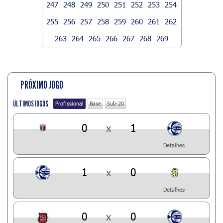
247
248
249
250
251
252
253
254
255
256
257
258
259
260
261
262
263
264
265
266
267
268
269
PRÓXIMO JOGO
ÚLTIMOS JOGOS
Profissional
Base
Sub-20
0
x
1
Detalhes
1
x
0
Detalhes
0
x
0