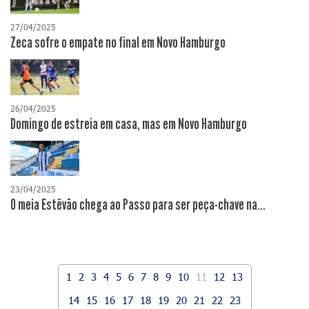
27/04/2025
Zeca sofre o empate no final em Novo Hamburgo
26/04/2025
Domingo de estreia em casa, mas em Novo Hamburgo
23/04/2025
O meia Estêvão chega ao Passo para ser peça-chave na...
1
2
3
4
5
6
7
8
9
10
11
12
13
14
15
16
17
18
19
20
21
22
23