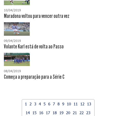
10/04/2019
Maradona voltou para vencer outra vez
09/04/2019
Volante Karl está de volta ao Passo
08/04/2019
Começa a preparação para a Série C
1
2
3
4
5
6
7
8
9
10
11
12
13
14
15
16
17
18
19
20
21
22
23