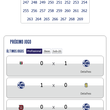
247
248
249
250
251
252
253
254
255
256
257
258
259
260
261
262
263
264
265
266
267
268
269
PRÓXIMO JOGO
ÚLTIMOS JOGOS
Profissional
Base
Sub-20
0
x
1
Detalhes
1
x
0
Detalhes
0
x
0