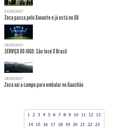
21/03/2017
Zeca passa pelo Xavante e já está no G8
19/03/2017
SERVIÇO DO JOGO: São José X Brasil
18/03/2017
Zeca vai a campo para embalar no Gauchão
1
2
3
4
5
6
7
8
9
10
11
12
13
14
15
16
17
18
19
20
21
22
23