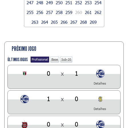
247
248
249
250
251
252
253
254
255
256
257
258
259
260
261
262
263
264
265
266
267
268
269
PRÓXIMO JOGO
ÚLTIMOS JOGOS
Profissional
Base
Sub-20
0
x
1
Detalhes
1
x
0
Detalhes
0
x
0