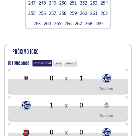
247
248
249
250
251
252
253
254
255
256
257
258
259
260
261
262
263
264
265
266
267
268
269
PRÓXIMO JOGO
ÚLTIMOS JOGOS
Profissional
Base
Sub-20
0
x
1
Detalhes
1
x
0
Detalhes
0
x
0