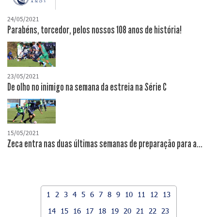
24/05/2021
Parabéns, torcedor, pelos nossos 108 anos de história!
23/05/2021
De olho no inimigo na semana da estreia na Série C
15/05/2021
Zeca entra nas duas últimas semanas de preparação para a...
1
2
3
4
5
6
7
8
9
10
11
12
13
14
15
16
17
18
19
20
21
22
23