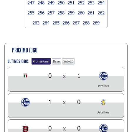
247
248
249
250
251
252
253
254
255
256
257
258
259
260
261
262
263
264
265
266
267
268
269
PRÓXIMO JOGO
ÚLTIMOS JOGOS
Profissional
Base
Sub-20
0
x
1
Detalhes
1
x
0
Detalhes
0
x
0