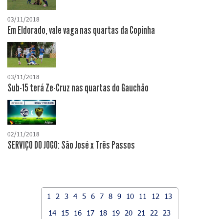
03/11/2018
Em Eldorado, vale vaga nas quartas da Copinha
03/11/2018
Sub-15 terá Ze-Cruz nas quartas do Gauchão
02/11/2018
SERVIÇO DO JOGO: São José x Três Passos
1
2
3
4
5
6
7
8
9
10
11
12
13
14
15
16
17
18
19
20
21
22
23