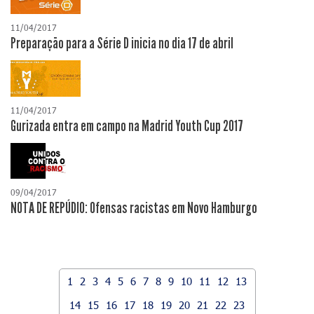
11/04/2017
Preparação para a Série D inicia no dia 17 de abril
11/04/2017
Gurizada entra em campo na Madrid Youth Cup 2017
09/04/2017
NOTA DE REPÚDIO: Ofensas racistas em Novo Hamburgo
1
2
3
4
5
6
7
8
9
10
11
12
13
14
15
16
17
18
19
20
21
22
23