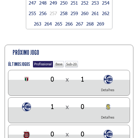
247
248
249
250
251
252
253
254
255
256
257
258
259
260
261
262
263
264
265
266
267
268
269
PRÓXIMO JOGO
ÚLTIMOS JOGOS
Profissional
Base
Sub-20
0
x
1
Detalhes
1
x
0
Detalhes
0
x
0