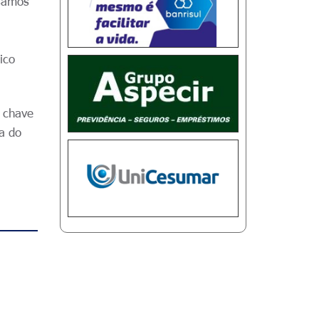
isamos
ico
a chave
pa do