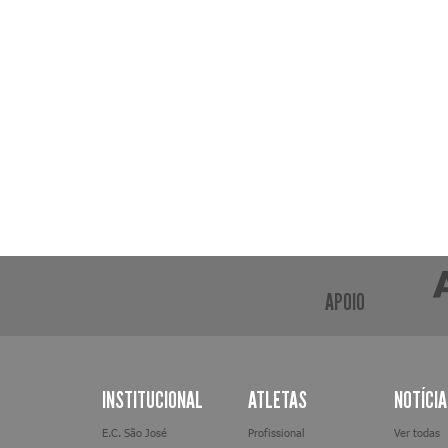
APOIO
INSTITUCIONAL
ATLETAS
NOTÍCI
E.C. São José
Profissional
Ver todas