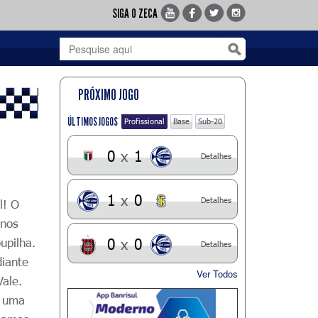
SIGA O ZECA
PRÓXIMO JOGO
ÚLTIMOS JOGOS
Profissional
Base
Sub-20
0
x
1
Detalhes
1
x
0
Detalhes
l! O
inos
upilha.
0
x
0
Detalhes
diante
Ver Todos
ale.
, uma