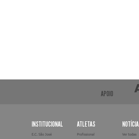
APOIO
INSTITUCIONAL
ATLETAS
NOTÍCI
E.C. São José
Profissional
Ver todas