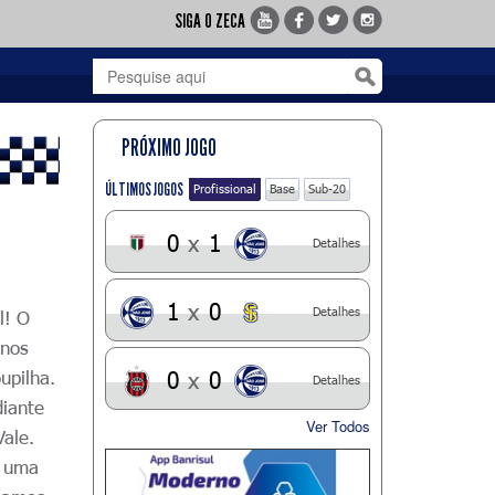
SIGA O ZECA
PRÓXIMO JOGO
ÚLTIMOS JOGOS
Profissional
Base
Sub-20
0
x
1
Detalhes
1
x
0
Detalhes
l! O
inos
upilha.
0
x
0
Detalhes
diante
Ver Todos
ale.
, uma