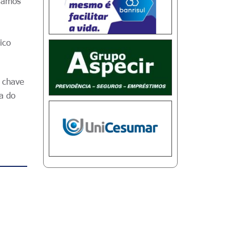
isamos
ico
a chave
pa do