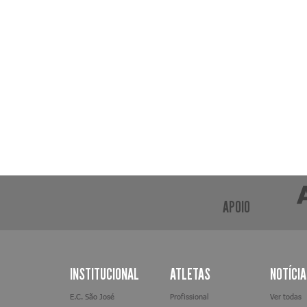
APOIO
INSTITUCIONAL
ATLETAS
NOTÍCI
E.C. São José
Profissional
Ver todas