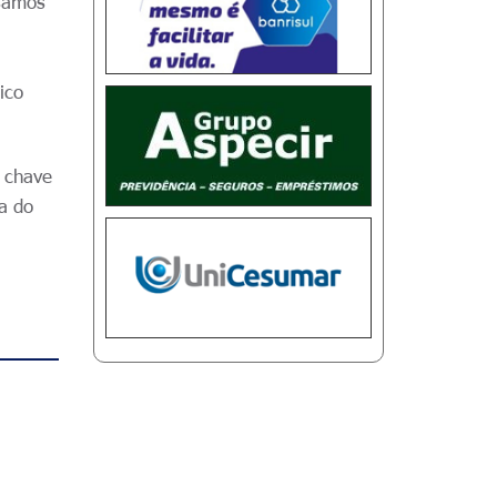
isamos
ico
a chave
pa do