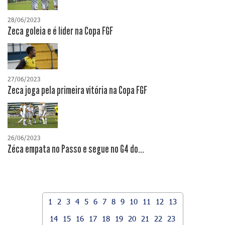
28/06/2023
Zeca goleia e é líder na Copa FGF
27/06/2023
Zeca joga pela primeira vitória na Copa FGF
26/06/2023
Zéca empata no Passo e segue no G4 do...
1
2
3
4
5
6
7
8
9
10
11
12
13
14
15
16
17
18
19
20
21
22
23