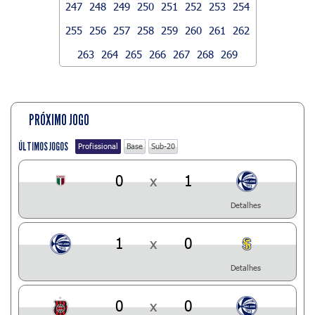
247
248
249
250
251
252
253
254
255
256
257
258
259
260
261
262
263
264
265
266
267
268
269
PRÓXIMO JOGO
ÚLTIMOS JOGOS
Profissional
Base
Sub-20
0
x
1
Detalhes
1
x
0
Detalhes
0
x
0