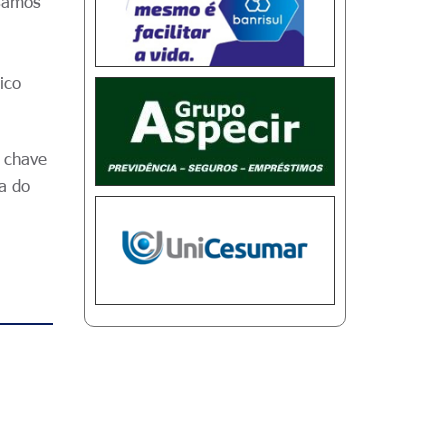
isamos
ico
a chave
pa do