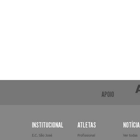
APOIO
INSTITUCIONAL
ATLETAS
NOTÍCI
E.C. São José
Profissional
Ver todas