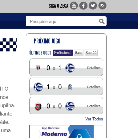
SIGA O ZECA
PRÓXIMO JOGO
ÚLTIMOS JOGOS
Profissional
Base
Sub-20
0
x
1
Detalhes
1
x
0
Detalhes
l! O
inos
upilha.
0
x
0
Detalhes
diante
Ver Todos
ale.
, uma