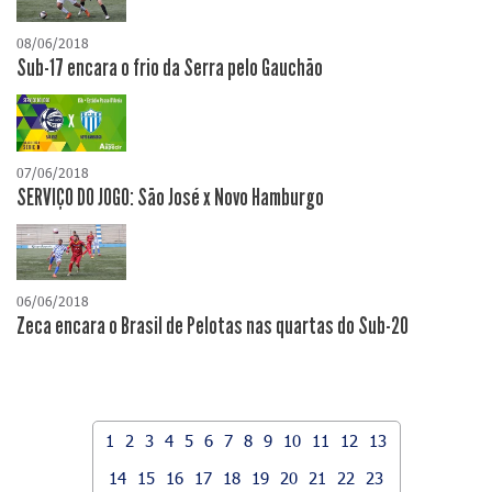
08/06/2018
Sub-17 encara o frio da Serra pelo Gauchão
07/06/2018
SERVIÇO DO JOGO: São José x Novo Hamburgo
06/06/2018
Zeca encara o Brasil de Pelotas nas quartas do Sub-20
1
2
3
4
5
6
7
8
9
10
11
12
13
14
15
16
17
18
19
20
21
22
23