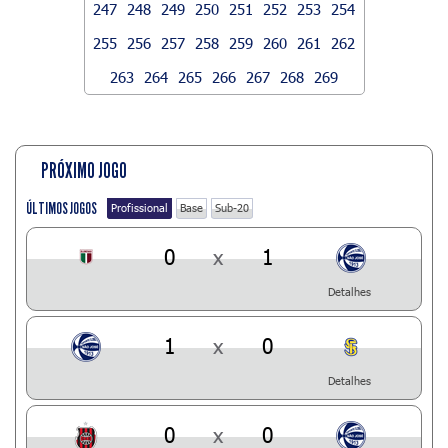
247
248
249
250
251
252
253
254
255
256
257
258
259
260
261
262
263
264
265
266
267
268
269
PRÓXIMO JOGO
ÚLTIMOS JOGOS
Profissional
Base
Sub-20
0
x
1
Detalhes
1
x
0
Detalhes
0
x
0