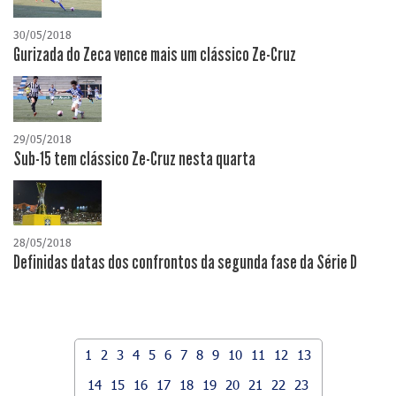
30/05/2018
Gurizada do Zeca vence mais um clássico Ze-Cruz
29/05/2018
Sub-15 tem clássico Ze-Cruz nesta quarta
28/05/2018
Definidas datas dos confrontos da segunda fase da Série D
1
2
3
4
5
6
7
8
9
10
11
12
13
14
15
16
17
18
19
20
21
22
23