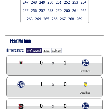
247
248
249
250
251
252
253
254
255
256
257
258
259
260
261
262
263
264
265
266
267
268
269
PRÓXIMO JOGO
ÚLTIMOS JOGOS
Profissional
Base
Sub-20
0
x
1
Detalhes
1
x
0
Detalhes
0
x
0