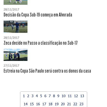
28/11/2017
Decisão da Copa Sub-19 começa em Alvorada
28/11/2017
Zeca decide no Passo a classificação no Sub-17
27/11/2017
Estreia na Copa São Paulo será contra os donos da casa
1
2
3
4
5
6
7
8
9
10
11
12
13
14
15
16
17
18
19
20
21
22
23