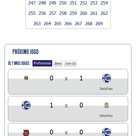
247
248
249
250
251
252
253
254
255
256
257
258
259
260
261
262
263
264
265
266
267
268
269
PRÓXIMO JOGO
ÚLTIMOS JOGOS
Profissional
Base
Sub-20
0
x
1
Detalhes
1
x
0
Detalhes
0
x
0