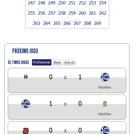
247
248
249
250
251
252
253
254
255
256
257
258
259
260
261
262
263
264
265
266
267
268
269
PRÓXIMO JOGO
ÚLTIMOS JOGOS
Profissional
Base
Sub-20
0
x
1
Detalhes
1
x
0
Detalhes
0
x
0