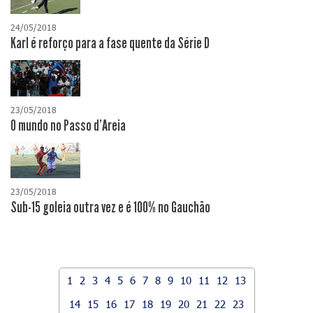
24/05/2018
Karl é reforço para a fase quente da Série D
23/05/2018
O mundo no Passo d'Areia
23/05/2018
Sub-15 goleia outra vez e é 100% no Gauchão
1
2
3
4
5
6
7
8
9
10
11
12
13
14
15
16
17
18
19
20
21
22
23