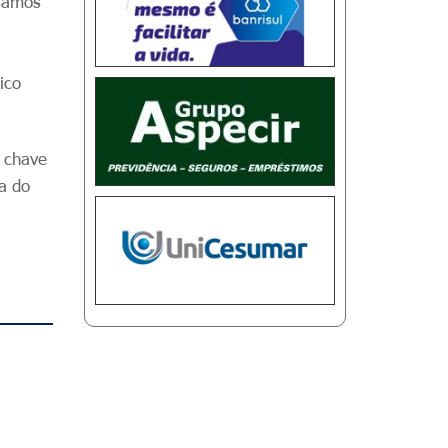
isamos
ico
a chave
pa do