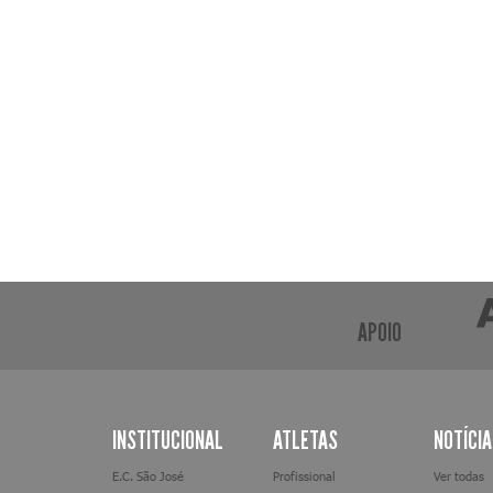
APOIO
INSTITUCIONAL
ATLETAS
NOTÍCI
E.C. São José
Profissional
Ver todas