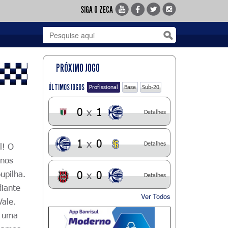
SIGA O ZECA
PRÓXIMO JOGO
ÚLTIMOS JOGOS
Profissional
Base
Sub-20
0
x
1
Detalhes
1
x
0
Detalhes
l! O
inos
upilha.
0
x
0
Detalhes
diante
Ver Todos
ale.
, uma