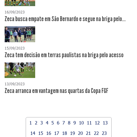
16/09/2023
Zeca busca empate em São Bernardo e segue na briga pelo...
15/09/2023
Zeca tem decisão em terras paulistas na briga pelo acesso
13/09/2023
Zeca arranca em vantagem nas quartas da Copa FGF
1
2
3
4
5
6
7
8
9
10
11
12
13
14
15
16
17
18
19
20
21
22
23