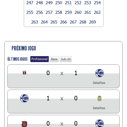
247
248
249
250
251
252
253
254
255
256
257
258
259
260
261
262
263
264
265
266
267
268
269
PRÓXIMO JOGO
ÚLTIMOS JOGOS
Profissional
Base
Sub-20
0
x
1
Detalhes
1
x
0
Detalhes
0
x
0