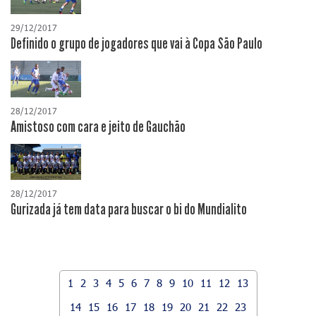
29/12/2017
Definido o grupo de jogadores que vai à Copa São Paulo
28/12/2017
Amistoso com cara e jeito de Gauchão
28/12/2017
Gurizada já tem data para buscar o bi do Mundialito
1
2
3
4
5
6
7
8
9
10
11
12
13
14
15
16
17
18
19
20
21
22
23