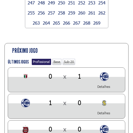
247
248
249
250
251
252
253
254
255
256
257
258
259
260
261
262
263
264
265
266
267
268
269
PRÓXIMO JOGO
ÚLTIMOS JOGOS
Profissional
Base
Sub-20
0
x
1
Detalhes
1
x
0
Detalhes
0
x
0