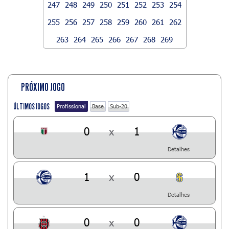
247
248
249
250
251
252
253
254
255
256
257
258
259
260
261
262
263
264
265
266
267
268
269
PRÓXIMO JOGO
ÚLTIMOS JOGOS
Profissional
Base
Sub-20
0
x
1
Detalhes
1
x
0
Detalhes
0
x
0