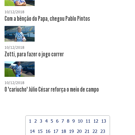
10/12/2018
Com a bênção do Papa, chegou Pablo Pintos
10/12/2018
Zotti, para fazer o jogo correr
10/12/2018
O "cariucho" Júlio César reforça o meio de campo
1
2
3
4
5
6
7
8
9
10
11
12
13
14
15
16
17
18
19
20
21
22
23