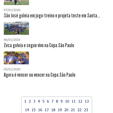
07/01/2020
São José goleia em jogo-treino e projeta teste em Santa...
06/01/2020
Zeca goleia e segue vivo na Copa São Paulo
05/01/2020
Agora é vencer ou vencer na Copa São Paulo
1
2
3
4
5
6
7
8
9
10
11
12
13
14
15
16
17
18
19
20
21
22
23