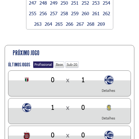
247
248
249
250
251
252
253
254
255
256
257
258
259
260
261
262
263
264
265
266
267
268
269
PRÓXIMO JOGO
ÚLTIMOS JOGOS
Profissional
Base
Sub-20
0
x
1
Detalhes
1
x
0
Detalhes
0
x
0