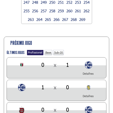
247
248
249
250
251
252
253
254
255
256
257
258
259
260
261
262
263
264
265
266
267
268
269
PRÓXIMO JOGO
ÚLTIMOS JOGOS
Profissional
Base
Sub-20
0
x
1
Detalhes
1
x
0
Detalhes
0
x
0