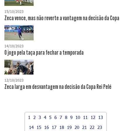
15/10/2023
Zeca vence, mas não reverte a vantagem na decisão da Copa
14/10/2023
O jogo pela taça para fechar a temporada
12/10/2023
Zeca larga em desvantagem na decisão da Copa Rei Pelé
1
2
3
4
5
6
7
8
9
10
11
12
13
14
15
16
17
18
19
20
21
22
23